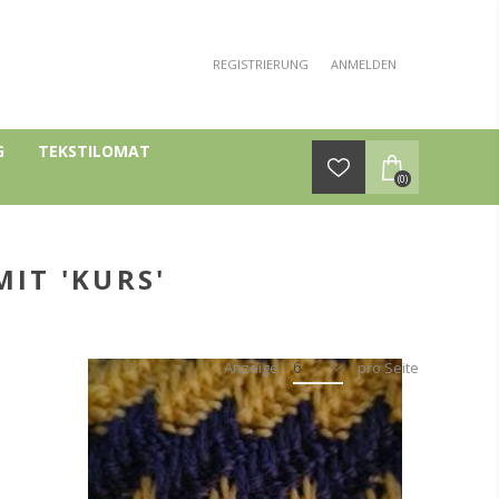
REGISTRIERUNG
ANMELDEN
G
TEKSTILOMAT
(0)
IT 'KURS'
6
Anzeige
pro Seite