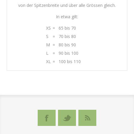
von der Spitzenbreite und über alle Grössen gleich.
In etwa gilt:
XS
=
65 bis 70
S
=
70 bis 80
M
=
80 bis 90
L
=
90 bis 100
XL
=
100 bis 110