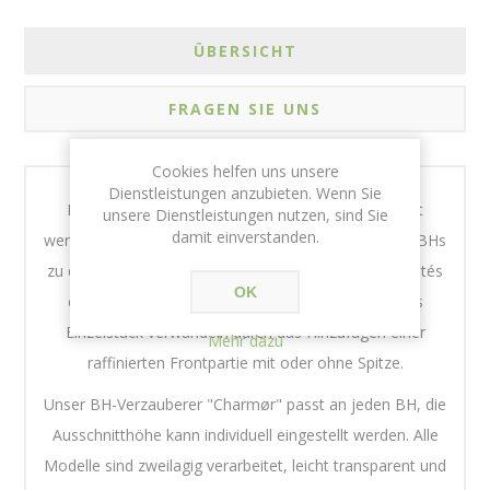
ÜBERSICHT
FRAGEN SIE UNS
Cookies helfen uns unsere
Dienstleistungen anzubieten. Wenn Sie
Der BH-Aufsatz Charmør kann vielfältig eingesetzt
unsere Dienstleistungen nutzen, sind Sie
damit einverstanden.
werden, um die Optik und / oder Funktionalität Ihres BHs
zu erweitern. Er kann die Ausschnitthöhe des Décolletés
OK
erhöhen und einen schlichten BH in ein raffiniertes
Einzelstück verwandeln durch das Hinzufügen einer
Mehr dazu
raffinierten Frontpartie mit oder ohne Spitze.
Unser BH-Verzauberer "Charmør" passt an jeden BH, die
Ausschnitthöhe kann individuell eingestellt werden. Alle
Modelle sind zweilagig verarbeitet, leicht transparent und