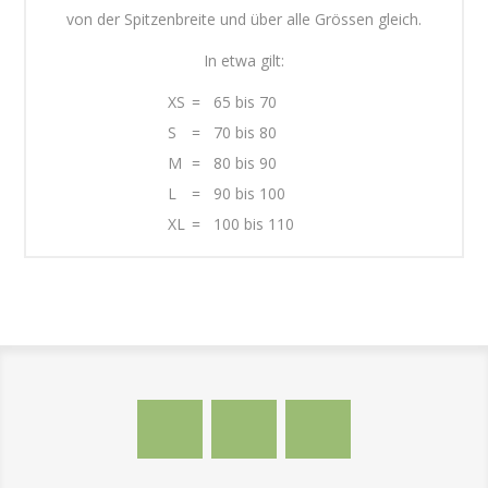
von der Spitzenbreite und über alle Grössen gleich.
In etwa gilt:
XS
=
65 bis 70
S
=
70 bis 80
M
=
80 bis 90
L
=
90 bis 100
XL
=
100 bis 110