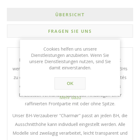
ÜBERSICHT
FRAGEN SIE UNS
Cookies helfen uns unsere
Dienstleistungen anzubieten. Wenn Sie
Der BH-Aufsatz Charmør kann vielfältig eingesetzt
unsere Dienstleistungen nutzen, sind Sie
damit einverstanden.
werden, um die Optik und / oder Funktionalität Ihres BHs
zu erweitern. Er kann die Ausschnitthöhe des Décolletés
OK
erhöhen und einen schlichten BH in ein raffiniertes
Einzelstück verwandeln durch das Hinzufügen einer
Mehr dazu
raffinierten Frontpartie mit oder ohne Spitze.
Unser BH-Verzauberer "Charmør" passt an jeden BH, die
Ausschnitthöhe kann individuell eingestellt werden. Alle
Modelle sind zweilagig verarbeitet, leicht transparent und