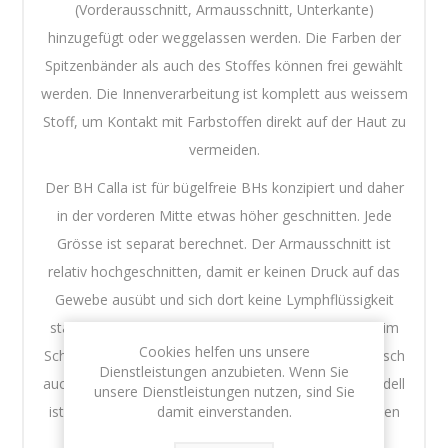
(Vorderausschnitt, Armausschnitt, Unterkante)
hinzugefügt oder weggelassen werden. Die Farben der
Spitzenbänder als auch des Stoffes können frei gewählt
werden. Die Innenverarbeitung ist komplett aus weissem
Stoff, um Kontakt mit Farbstoffen direkt auf der Haut zu
vermeiden.
Der BH Calla ist für bügelfreie BHs konzipiert und daher
in der vorderen Mitte etwas höher geschnitten. Jede
Grösse ist separat berechnet. Der Armausschnitt ist
relativ hochgeschnitten, damit er keinen Druck auf das
Gewebe ausübt und sich dort keine Lymphflüssigkeit
staut. Damit die Träger nicht einschneiden, sind sie im
Cookies helfen uns unsere
Schulterbereich verbreitert. Dort können sie auf Wunsch
Dienstleistungen anzubieten. Wenn Sie
auch mit einem Polster unterfüttert werden. Das Modell
unsere Dienstleistungen nutzen, sind Sie
damit einverstanden.
ist sehr gut für Prothesen geeignet, Prothesentaschen
werden bei Bedarf ohne Aufpreis eingearbeitet.