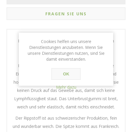
FRAGEN SIE UNS
Der Erstverorgungs-BH Bucaneve mit schmuckem
Cookies helfen uns unsere
Dienstleistungen anzubieten. Wenn Sie
Vorderverschluss ist als erstes Modell nach einer
unsere Dienstleistungen nutzen, sind Sie
Brustoperation gedacht. Die Körbchen sind mit
damit einverstanden.
Prothesentaschen auf beiden Seiten versehen. Die
Einfassungen an den Arm- und Halsausschnitten sind
OK
hochgeschnitten, weich, weit und elastisch. So üben sie
Mehr dazu
keinen Druck auf das Gewebe aus, damit sich keine
Lymphflüssigkeit staut. Das Unterbrustgummi ist breit,
weich und sehr elastisch, damit nichts einschneidet.
Der Rippstoff ist aus schweizerischer Produktion, fein
und wunderbar weich. Die Spitze kommt aus Frankreich.